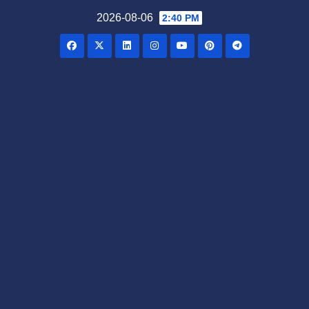
Skip
2026-08-06
2:40 PM
to
content