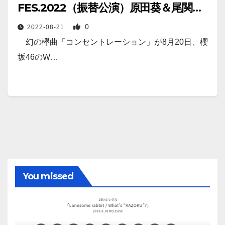
FES.2022（振替公演）原田葵＆尾関梨
香卒業セレモニーから②】
0
2022-08-21
幻の欅曲「コンセントレーション」が8月20日、櫻
坂46のW…
You missed