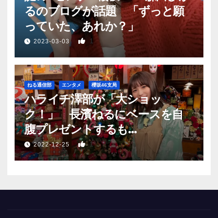
るのブログが話題 「ずっと願
っていた、あれか？」
1
2023-03-03
ねる通信部
エンタメ
櫻坂46支局
ハライチ澤部が「大ショッ
ク！」 長濱ねるにベースを自
腹プレゼントするも…
1
2022-12-25