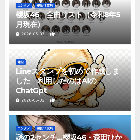
エンタメ
櫻坂46支局
櫻坂46 全曲リスト（令和8年5
月現在）
1
2026-05-07
雑記
Lineスタンプを初めて作成しま
した 利用したのはAIの
ChatGpt
1
2026-05-02
エンタメ
櫻坂46支局
謎の2センチ…櫻坂46・森田ひか