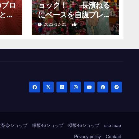
のブロ
ョック！」 長濱ねる
と願
にベースを自腹プレゼ
？」
ントするも…
1
2022-12-25
友梨奈ショップ
欅坂46ショップ
櫻坂46ショップ
site map
Privacy policy
Contact