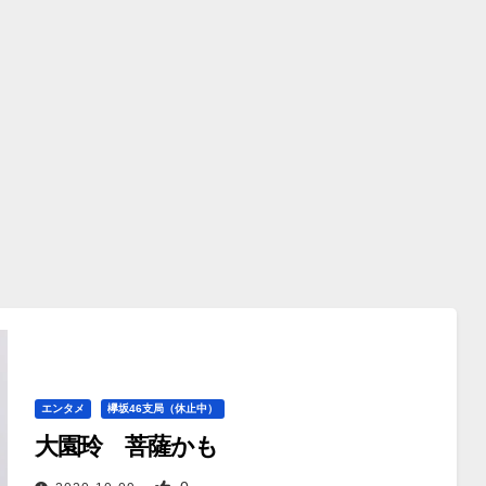
エンタメ
欅坂46支局（休止中）
大園玲 菩薩かも