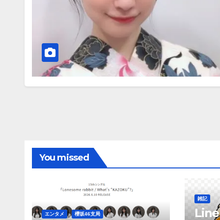
You missed
雑記
Li
エンタメ
櫻坂46支局