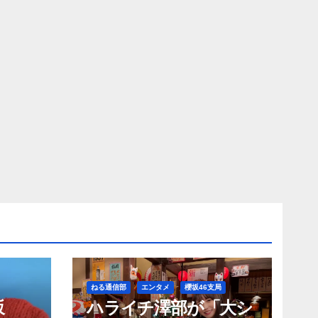
ねる通信部
エンタメ
櫻坂46支局
坂
ハライチ澤部が「大シ