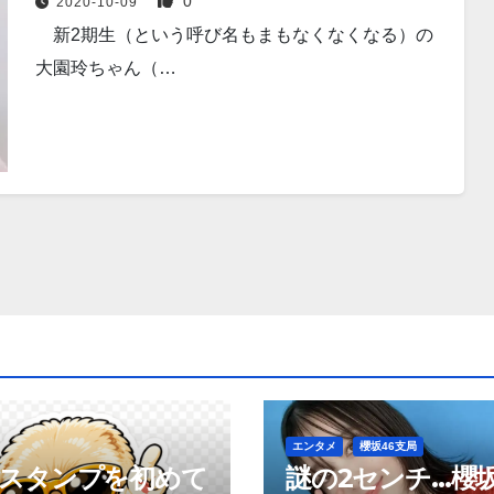
0
2020-10-09
新2期生（という呼び名もまもなくなくなる）の
大園玲ちゃん（…
エンタメ
櫻坂46支局
neスタンプを初めて
謎の2センチ…櫻