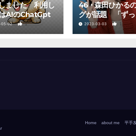
しました 利用し
46・森田ひかる
AIのChatGpt
グが話題 「ずっ
っていた、あれか
1
1
-05-02
2023-03-03
Home
about me
平手
r