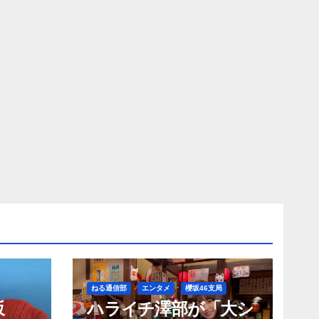
ねる通信部
エンタメ
櫻坂46支局
坂
ハライチ澤部が「大シ