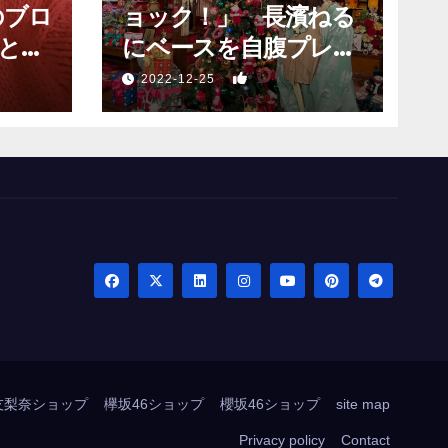
のブロ
ョック！」 長濱ねる
と願
にベースを自腹プレゼ
？」
ントするも…
1
2022-12-25
友梨奈ショップ
欅坂46ショップ
櫻坂46ショップ
site map
Privacy policy
Contact