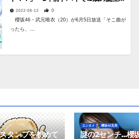
ーティー「うちの厩舎の馬が…」
0
2022-06-12
【「なんで言わねえんだよ！！」エピ
櫻坂46・武元唯衣（20）が6月5日放送「そこ曲が
ソード②】
ったら、…
エンタメ
櫻坂46支局
neスタンプを初めて
謎の2センチ…櫻