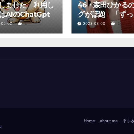
しました 利用し
46・森田ひかる
AIのChatGpt
グが話題 「ずっ
っていた、あれか
1
1
-05-02
2023-03-03
Home
about me
平手
r