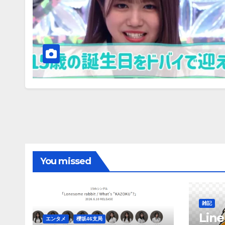
You missed
雑記
Li
エンタメ
櫻坂46支局