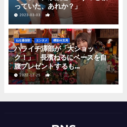
っていた、あれか？」
1
2023-03-03
ねる通信部
エンタメ
櫻坂46支局
ハライチ澤部が「大ショッ
ク！」 長濱ねるにベースを自
腹プレゼントするも…
1
2022-12-25