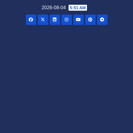
Skip
2026-08-04
5:51 AM
to
content