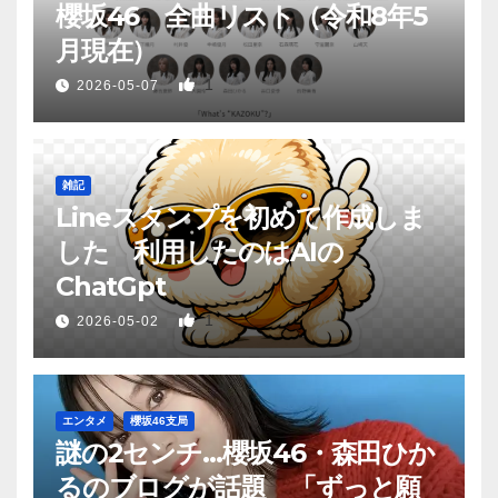
櫻坂46 全曲リスト（令和8年5
月現在）
1
2026-05-07
雑記
Lineスタンプを初めて作成しま
した 利用したのはAIの
ChatGpt
1
2026-05-02
エンタメ
櫻坂46支局
謎の2センチ…櫻坂46・森田ひか
るのブログが話題 「ずっと願