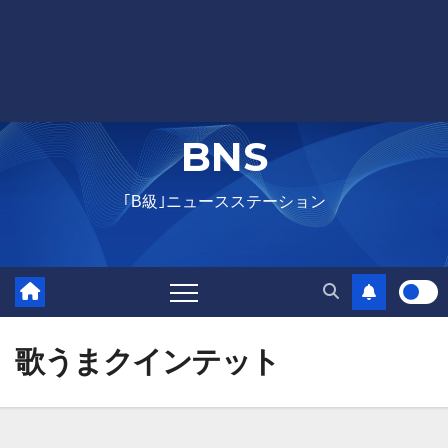
BNS
｢B級｣ニュースステーション
歌うまクインテット