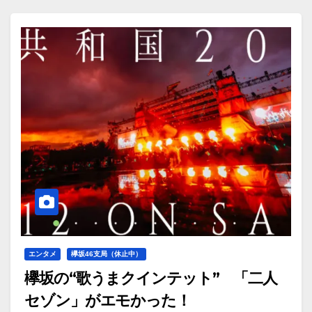
エンタメ
欅坂46支局（休止中）
欅坂の“歌うまクインテット” 「二人
セゾン」がエモかった！