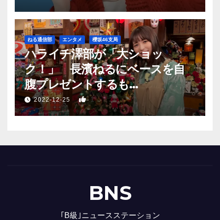
ねる通信部
エンタメ
櫻坂46支局
ハライチ澤部が「大ショッ
ク！」 長濱ねるにベースを自
腹プレゼントするも…
1
2022-12-25
BNS
｢B級｣ニュースステーション