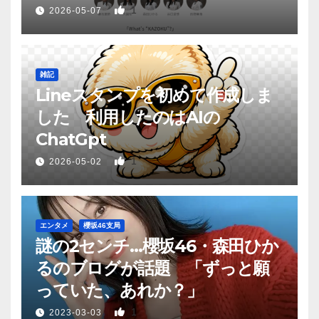
1
2026-05-07
雑記
Lineスタンプを初めて作成しま
した 利用したのはAIの
ChatGpt
1
2026-05-02
エンタメ
櫻坂46支局
謎の2センチ…櫻坂46・森田ひか
るのブログが話題 「ずっと願
っていた、あれか？」
1
2023-03-03