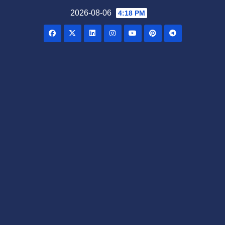
Skip
2026-08-06
4:18 PM
to
content