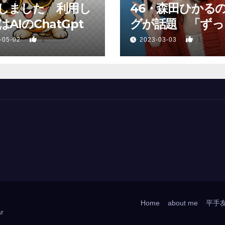
しました 利用し
46・森田ひかる
AIのChatGpt
グが話題 「ずっ
っていた、あれか
1
1
-05-02
2023-03-03
Home
about me
平手
r