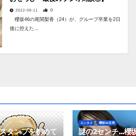
0
2022-09-11
櫻坂46の尾関梨香（24）が、グループ卒業を2日
後に控えた…
エンタメ
櫻坂46支局
neスタンプを初めて
謎の2センチ…櫻