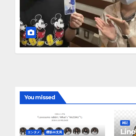
You missed
雑記
Li
エンタメ
櫻坂46支局