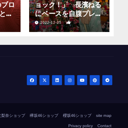
のブロ
ョック！」 長濱ねる
と願
にベースを自腹プレゼ
？」
ントするも…
1
2022-12-25
友梨奈ショップ
欅坂46ショップ
櫻坂46ショップ
site map
Privacy policy
Contact