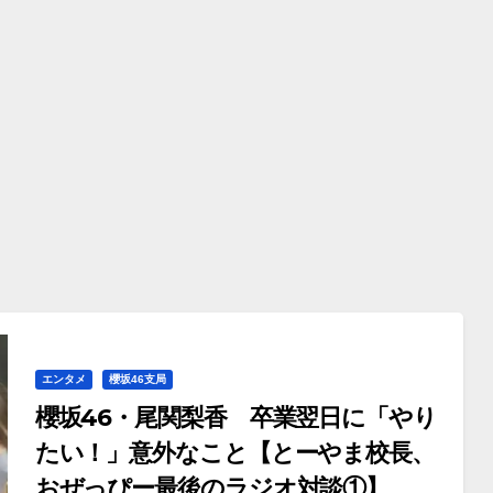
エンタメ
櫻坂46支局
櫻坂46・尾関梨香 卒業翌日に「やり
たい！」意外なこと【とーやま校長、
おぜっぴー最後のラジオ対談①】