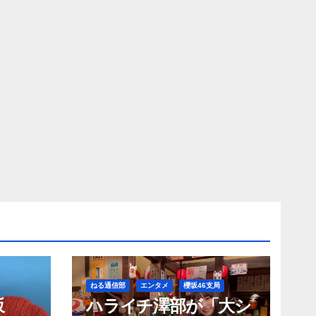
ねる通信部
エンタメ
櫻坂46支局
坂
ハライチ澤部が「大シ