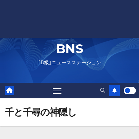
BNS
｢B級｣ニュースステーション
千と千尋の神隠し