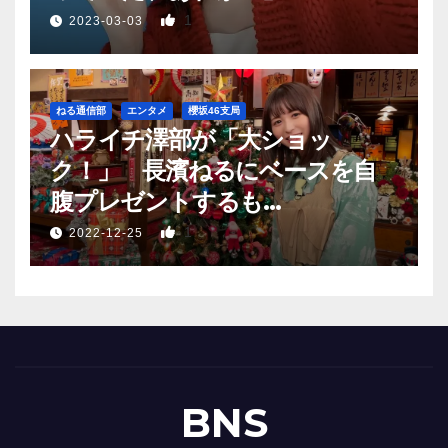
1
2023-03-03
ねる通信部
エンタメ
櫻坂46支局
ハライチ澤部が「大ショッ
ク！」 長濱ねるにベースを自
腹プレゼントするも…
1
2022-12-25
BNS