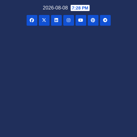
Skip
2026-08-08
7:28 PM
to
content