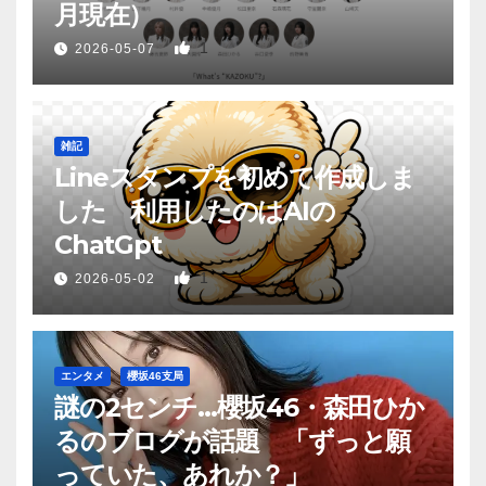
月現在）
1
2026-05-07
雑記
Lineスタンプを初めて作成しま
した 利用したのはAIの
ChatGpt
1
2026-05-02
エンタメ
櫻坂46支局
謎の2センチ…櫻坂46・森田ひか
るのブログが話題 「ずっと願
っていた、あれか？」