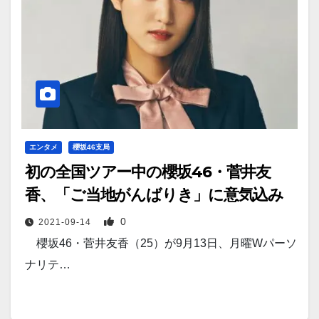
エンタメ
櫻坂46支局
初の全国ツアー中の櫻坂46・菅井友
香、「ご当地がんばりき」に意気込み
0
2021-09-14
櫻坂46・菅井友香（25）が9月13日、月曜Wパーソ
ナリテ…