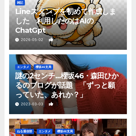
雑記
Lineスタンプを初めて作成しま
した 利用したのはAIの
ChatGpt
1
2026-05-02
エンタメ
櫻坂46支局
謎の2センチ…櫻坂46・森田ひか
るのブログが話題 「ずっと願
っていた、あれか？」
1
2023-03-03
ねる通信部
エンタメ
櫻坂46支局