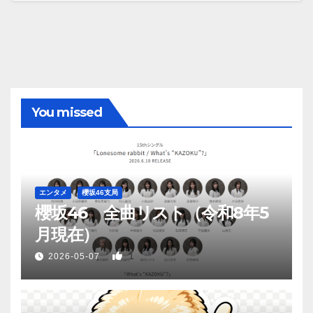
You missed
エンタメ
櫻坂46支局
櫻坂46 全曲リスト（令和8年5
月現在）
1
2026-05-07