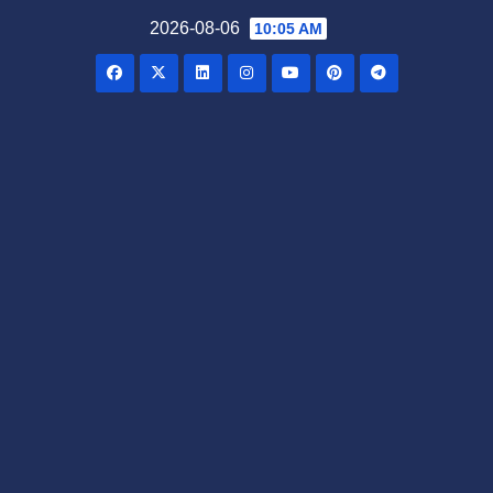
Skip
2026-08-06
10:05 AM
to
content