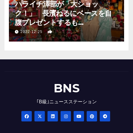
ハライチ澤部が「大ショッ
ク！」 長濱ねるにベースを自
腹プレゼントするも…
1
2022-12-25
BNS
｢B級｣ニュースステーション