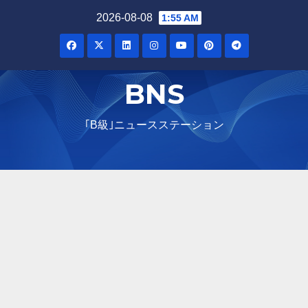
Skip
2026-08-08
1:55 AM
to
content
BNS
｢B級｣ニュースステーション