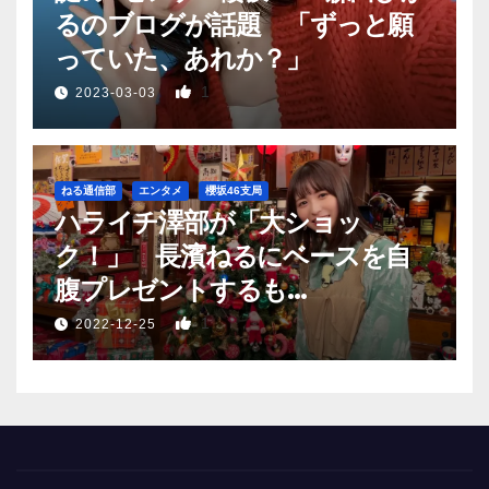
るのブログが話題 「ずっと願
っていた、あれか？」
1
2023-03-03
ねる通信部
エンタメ
櫻坂46支局
ハライチ澤部が「大ショッ
ク！」 長濱ねるにベースを自
腹プレゼントするも…
1
2022-12-25