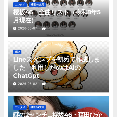
エンタメ
櫻坂46支局
櫻坂46 全曲リスト（令和8年5
月現在）
1
2026-05-07
雑記
Lineスタンプを初めて作成しま
した 利用したのはAIの
ChatGpt
1
2026-05-02
エンタメ
櫻坂46支局
謎の2センチ…櫻坂46・森田ひか