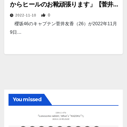
からヒールのお靴頑張ります」【菅井
友香、波瀾万丈のアイドル人生に幕
0
2022-11-10
(2)】
櫻坂46のキャプテン菅井友香（26）が2022年11月
9日…
You missed