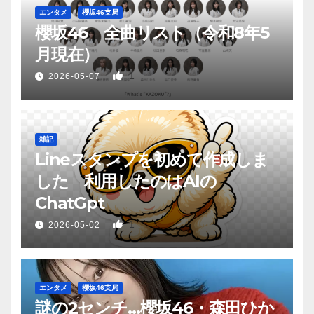
エンタメ
櫻坂46支局
櫻坂46 全曲リスト（令和8年5
月現在）
1
2026-05-07
雑記
Lineスタンプを初めて作成しま
した 利用したのはAIの
ChatGpt
1
2026-05-02
エンタメ
櫻坂46支局
謎の2センチ…櫻坂46・森田ひか