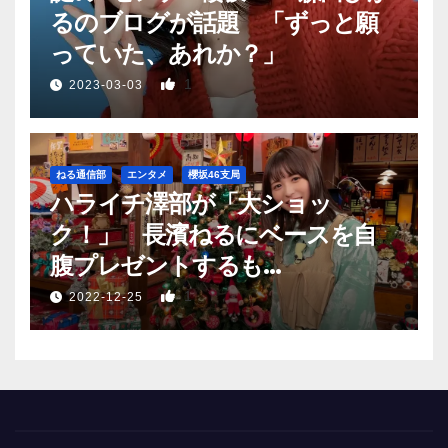
るのブログが話題 「ずっと願
っていた、あれか？」
1
2023-03-03
ねる通信部
エンタメ
櫻坂46支局
ハライチ澤部が「大ショッ
ク！」 長濱ねるにベースを自
腹プレゼントするも…
1
2022-12-25