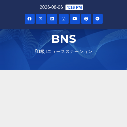
Skip
2026-08-06
4:16 PM
to
content
BNS
｢B級｣ニュースステーション