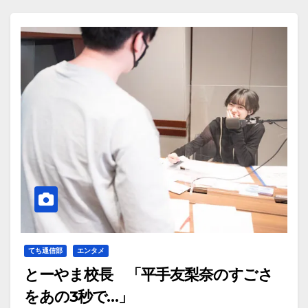
てち通信部
エンタメ
とーやま校長 「平手友梨奈のすごさ
をあの3秒で…」