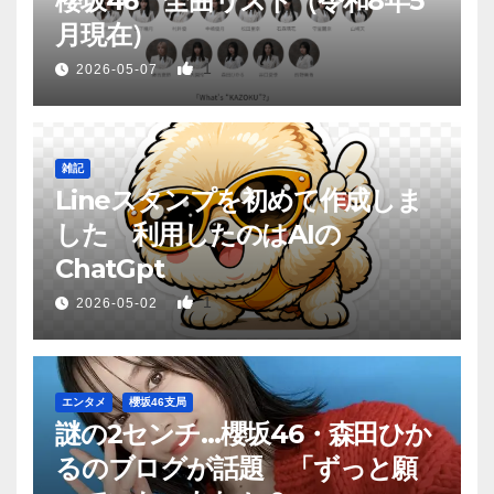
櫻坂46 全曲リスト（令和8年5
月現在）
1
2026-05-07
雑記
Lineスタンプを初めて作成しま
した 利用したのはAIの
ChatGpt
1
2026-05-02
エンタメ
櫻坂46支局
謎の2センチ…櫻坂46・森田ひか
るのブログが話題 「ずっと願