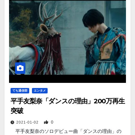
てち通信部
エンタメ
平手友梨奈「ダンスの理由」200万再生
突破
0
2021-01-02
平手友梨奈のソロデビュー曲「ダンスの理由」の