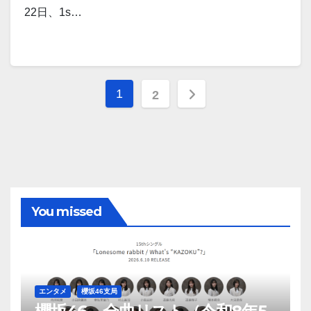
22日、1s…
投
1
2
稿
の
ペ
ー
You missed
ジ
送
り
エンタメ
櫻坂46支局