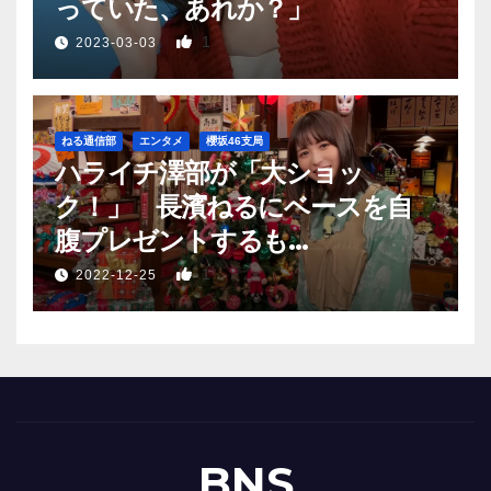
っていた、あれか？」
1
2023-03-03
ねる通信部
エンタメ
櫻坂46支局
ハライチ澤部が「大ショッ
ク！」 長濱ねるにベースを自
腹プレゼントするも…
1
2022-12-25
BNS