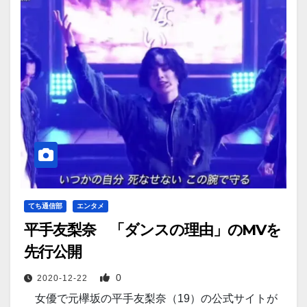
てち通信部
エンタメ
平手友梨奈 「ダンスの理由」のMVを
先行公開
0
2020-12-22
女優で元欅坂の平手友梨奈（19）の公式サイトが