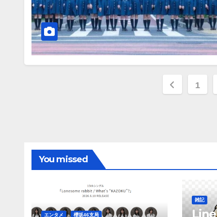
投
1
稿
の
ペ
You missed
ー
ジ
送
雑記
Li
エンタメ
櫻坂46支局