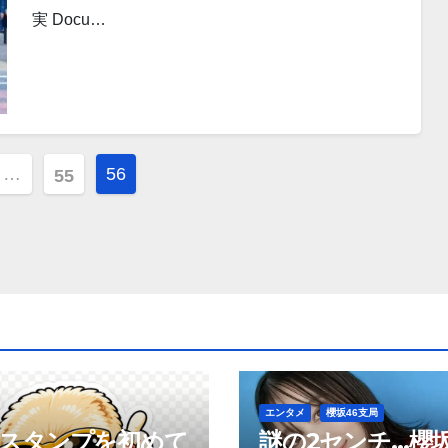
実 Docu…
…
56
55
エンタメ
櫻坂46支局
neスタンプを初めて
謎の2センチ…櫻