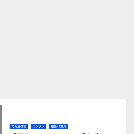
てち通信部
エンタメ
櫻坂46支局