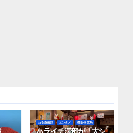
ねる通信部
エンタメ
櫻坂46支局
坂
ハライチ澤部が「大シ