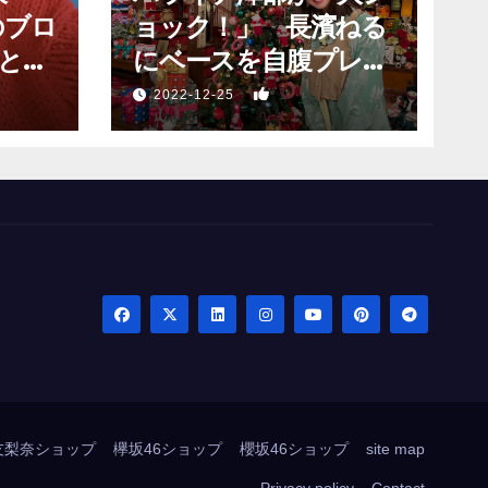
のブロ
ョック！」 長濱ねる
と願
にベースを自腹プレゼ
？」
ントするも…
1
2022-12-25
友梨奈ショップ
欅坂46ショップ
櫻坂46ショップ
site map