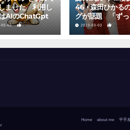
しました 利用し
46・森田ひかる
AIのChatGpt
グが話題 「ずっ
っていた、あれか
1
1
-05-02
2023-03-03
Home
about me
平手
r