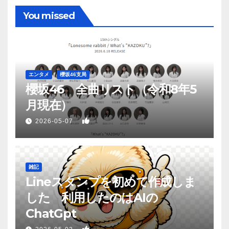
You missed
エンタメ
櫻坂46支局
櫻坂46 全曲リスト（令和8年5
月現在）
1
2026-05-07
雑記
Lineスタンプを初めて作成しま
した 利用したのはAIの
ChatGpt