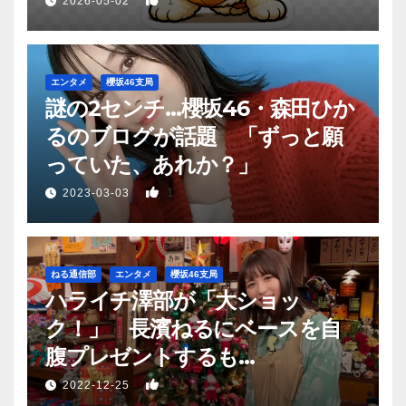
1
2026-05-02
エンタメ
櫻坂46支局
謎の2センチ…櫻坂46・森田ひか
るのブログが話題 「ずっと願
っていた、あれか？」
1
2023-03-03
ねる通信部
エンタメ
櫻坂46支局
ハライチ澤部が「大ショッ
ク！」 長濱ねるにベースを自
腹プレゼントするも…
1
2022-12-25