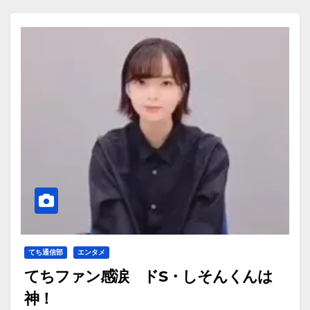
てち通信部
エンタメ
てちファン感涙 ドS・しそんくんは
神！