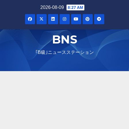
Skip
2026-08-09
8:27 AM
to
content
BNS
｢B級｣ニュースステーション