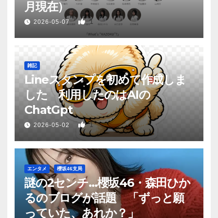
月現在）
1
2026-05-07
雑記
Lineスタンプを初めて作成しま
した 利用したのはAIの
ChatGpt
1
2026-05-02
エンタメ
櫻坂46支局
謎の2センチ…櫻坂46・森田ひか
るのブログが話題 「ずっと願
っていた、あれか？」