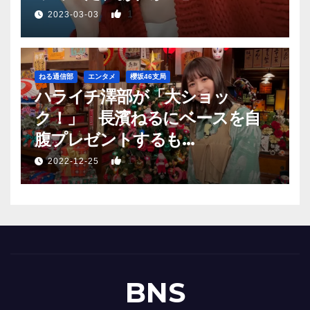
1
2023-03-03
ねる通信部
エンタメ
櫻坂46支局
ハライチ澤部が「大ショッ
ク！」 長濱ねるにベースを自
腹プレゼントするも…
1
2022-12-25
BNS