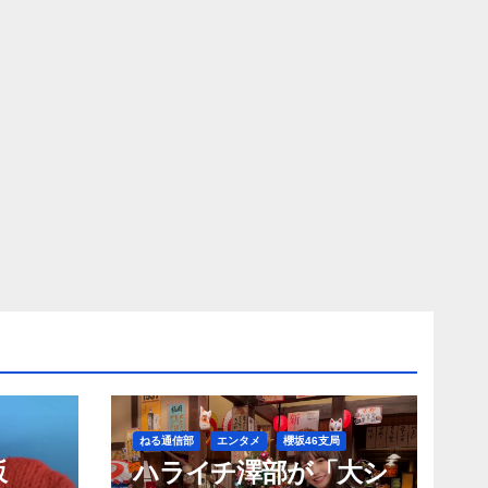
ねる通信部
エンタメ
櫻坂46支局
坂
ハライチ澤部が「大シ