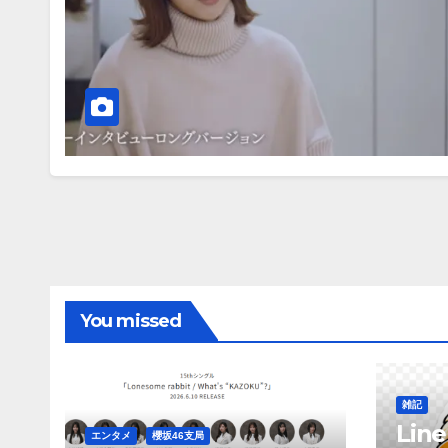
You missed
雑記
Li
エンタメ
櫻坂46支局