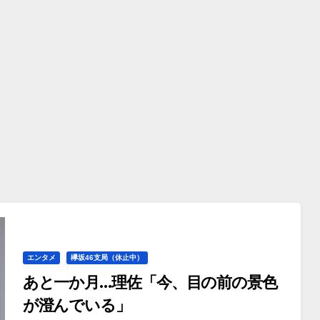
エンタメ
欅坂46支局（休止中）
あと一か月…理佐「今、目の前の景色
が澄んでいる」