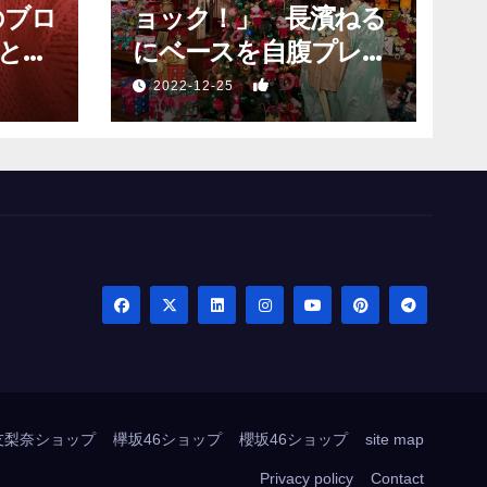
のブロ
ョック！」 長濱ねる
と願
にベースを自腹プレゼ
？」
ントするも…
1
2022-12-25
友梨奈ショップ
欅坂46ショップ
櫻坂46ショップ
site map
Privacy policy
Contact