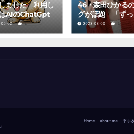
しました 利用し
46・森田ひかる
AIのChatGpt
グが話題 「ずっ
っていた、あれか
1
1
-05-02
2023-03-03
Home
about me
平手
r