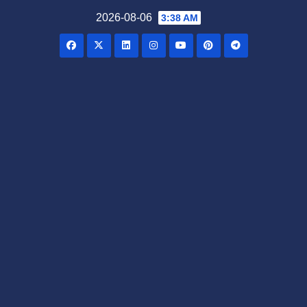
Skip
2026-08-06
3:38 AM
to
content