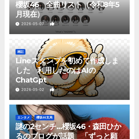
櫻坂46 全曲リスト（令和8年5
月現在）
1
2026-05-07
雑記
Lineスタンプを初めて作成しま
した 利用したのはAIの
ChatGpt
1
2026-05-02
エンタメ
櫻坂46支局
謎の2センチ…櫻坂46・森田ひか
るのブログが話題 「ずっと願