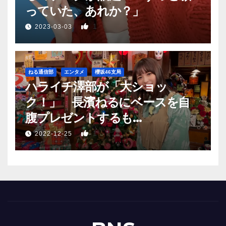
っていた、あれか？」
1
2023-03-03
ねる通信部
エンタメ
櫻坂46支局
ハライチ澤部が「大ショッ
ク！」 長濱ねるにベースを自
腹プレゼントするも…
1
2022-12-25