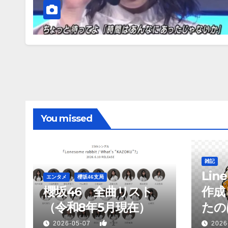
You missed
雑記
Li
エンタメ
櫻坂46支局
櫻坂46 全曲リスト
作成
（令和8年5月現在）
たのは
1
2026-05-07
2026