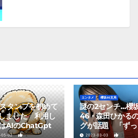
エンタメ
櫻坂46支局
neスタンプを初めて
謎の2センチ…櫻
しました 利用し
46・森田ひかる
AIのChatGpt
グが話題 「ずっ
っていた、あれか
1
1
-05-02
2023-03-03