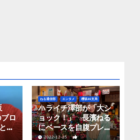
ねる通信部
エンタメ
櫻坂46支局
坂
ハライチ澤部が「大シ
のブロ
ョック！」 長濱ねる
と願
にベースを自腹プレゼ
？」
ントするも…
1
2022-12-25