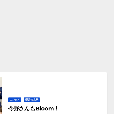
エンタメ
櫻坂46支局
今野さんもBloom！