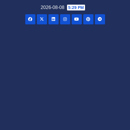
Skip
2026-08-08
5:29 PM
to
content