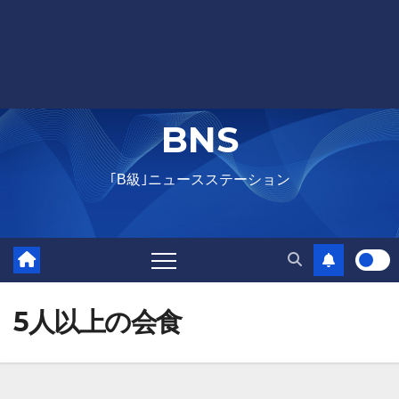
BNS
｢B級｣ニュースステーション
5人以上の会食