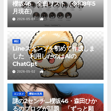
櫻坂46 全曲リスト（令和8年5
月現在）
1
2026-05-07
雑記
Lineスタンプを初めて作成しま
した 利用したのはAIの
ChatGpt
1
2026-05-02
エンタメ
櫻坂46支局
謎の2センチ…櫻坂46・森田ひか
るのブログが話題 「ずっと願