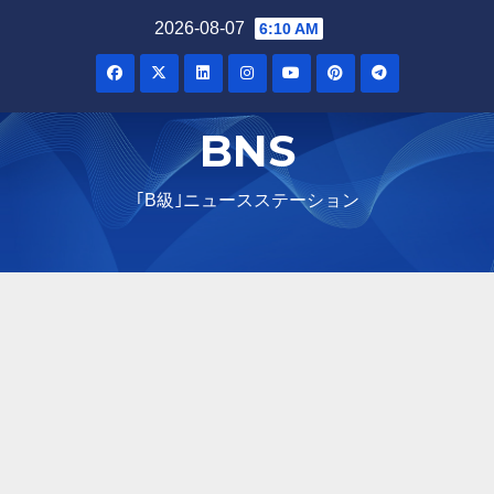
Skip
2026-08-07
6:10 AM
to
content
BNS
｢B級｣ニュースステーション