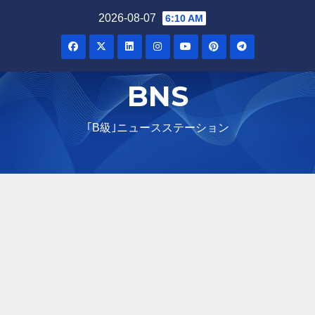
Skip
2026-08-07
6:10 AM
to
content
BNS
｢B級｣ニュースステーション