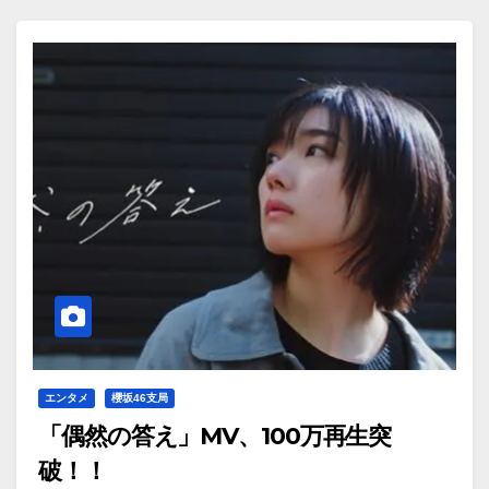
エンタメ
櫻坂46支局
「偶然の答え」MV、100万再生突
破！！