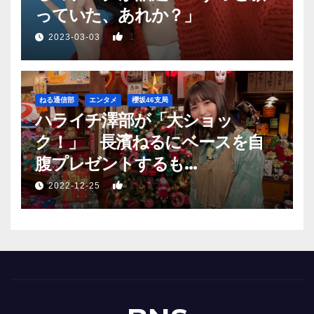
っていた、あれか？」
1
2023-03-03
ねる通信部
エンタメ
櫻坂46支局
ハライチ澤部が「大ショッ
ク！」 長濱ねるにベースを自
腹プレゼントするも…
1
2022-12-25