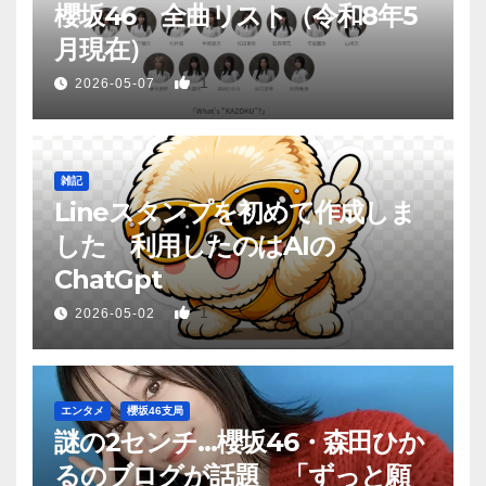
櫻坂46 全曲リスト（令和8年5
月現在）
1
2026-05-07
雑記
Lineスタンプを初めて作成しま
した 利用したのはAIの
ChatGpt
1
2026-05-02
エンタメ
櫻坂46支局
謎の2センチ…櫻坂46・森田ひか
るのブログが話題 「ずっと願