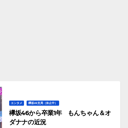
エンタメ
欅坂46支局（休止中）
欅坂46から卒業1年 もんちゃん＆オ
ダナナの近況