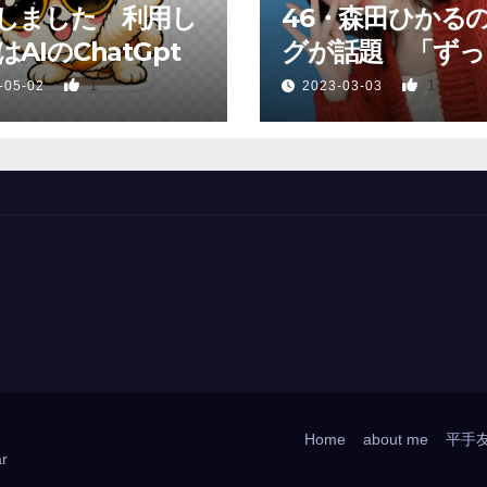
しました 利用し
46・森田ひかる
AIのChatGpt
グが話題 「ずっ
っていた、あれか
1
1
-05-02
2023-03-03
Home
about me
平手
r