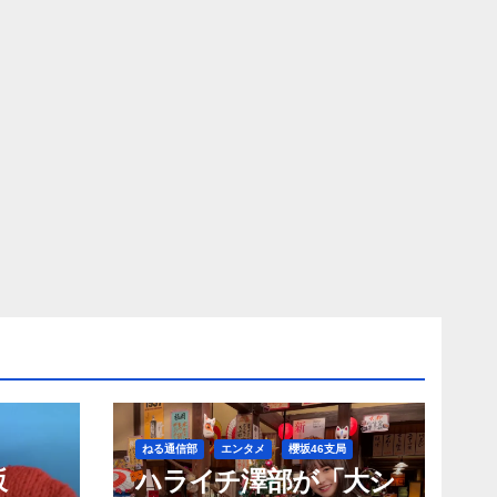
ねる通信部
エンタメ
櫻坂46支局
坂
ハライチ澤部が「大シ