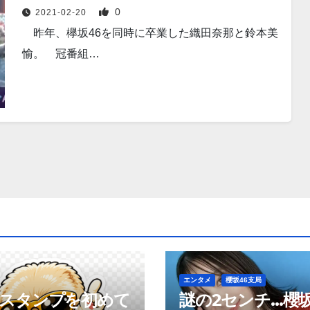
0
2021-02-20
昨年、欅坂46を同時に卒業した織田奈那と鈴本美
愉。 冠番組…
エンタメ
櫻坂46支局
neスタンプを初めて
謎の2センチ…櫻