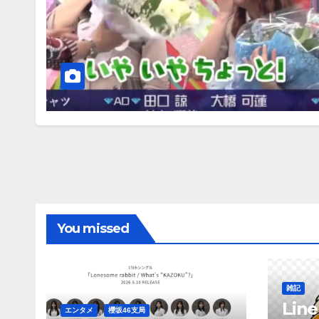
You missed
雑記
Li
エンタメ
櫻坂46支局