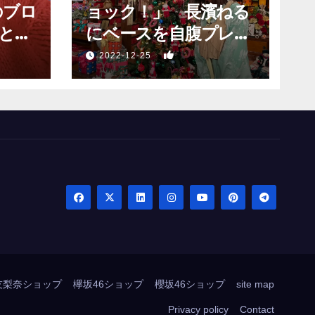
のブロ
ョック！」 長濱ねる
と願
にベースを自腹プレゼ
？」
ントするも…
1
2022-12-25
友梨奈ショップ
欅坂46ショップ
櫻坂46ショップ
site map
Privacy policy
Contact