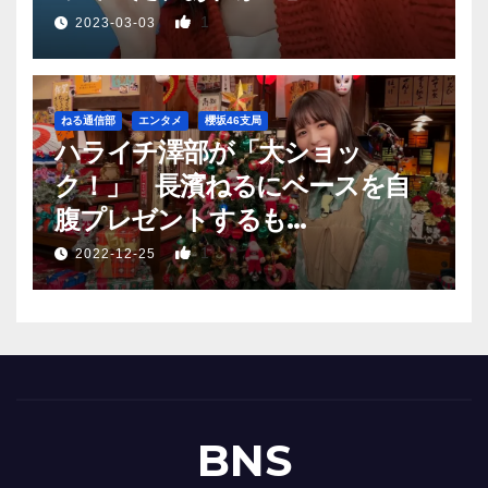
1
2023-03-03
ねる通信部
エンタメ
櫻坂46支局
ハライチ澤部が「大ショッ
ク！」 長濱ねるにベースを自
腹プレゼントするも…
1
2022-12-25
BNS