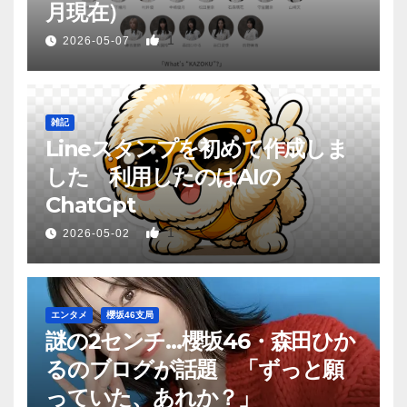
月現在）
1
2026-05-07
雑記
Lineスタンプを初めて作成しま
した 利用したのはAIの
ChatGpt
1
2026-05-02
エンタメ
櫻坂46支局
謎の2センチ…櫻坂46・森田ひか
るのブログが話題 「ずっと願
っていた、あれか？」