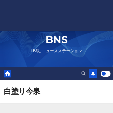
BNS
｢B級｣ニュースステーション
白塗り今泉