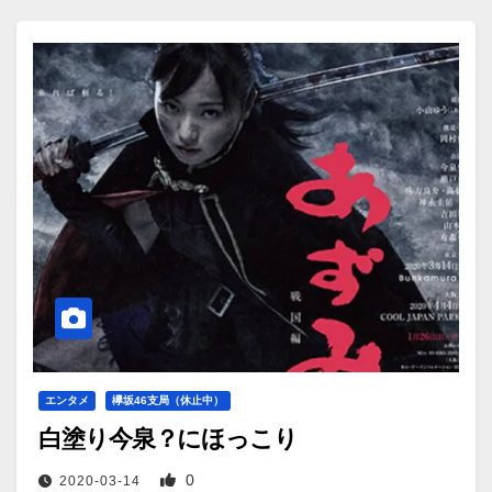
エンタメ
欅坂46支局（休止中）
白塗り今泉？にほっこり
0
2020-03-14