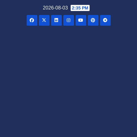
Skip
2026-08-03
2:35 PM
to
content