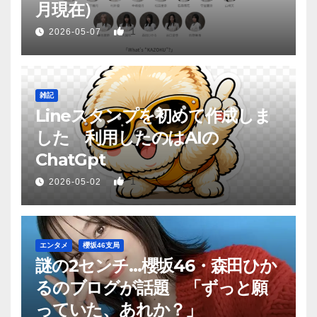
月現在）
1
2026-05-07
雑記
Lineスタンプを初めて作成しま
した 利用したのはAIの
ChatGpt
1
2026-05-02
エンタメ
櫻坂46支局
謎の2センチ…櫻坂46・森田ひか
るのブログが話題 「ずっと願
っていた、あれか？」