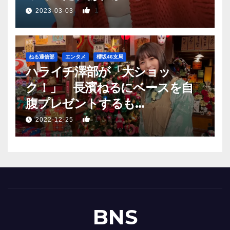
1
2023-03-03
ねる通信部
エンタメ
櫻坂46支局
ハライチ澤部が「大ショッ
ク！」 長濱ねるにベースを自
腹プレゼントするも…
1
2022-12-25
BNS