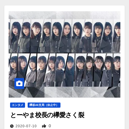
エンタメ
欅坂46支局（休止中）
とーやま校長の欅愛さく裂
0
2020-07-10