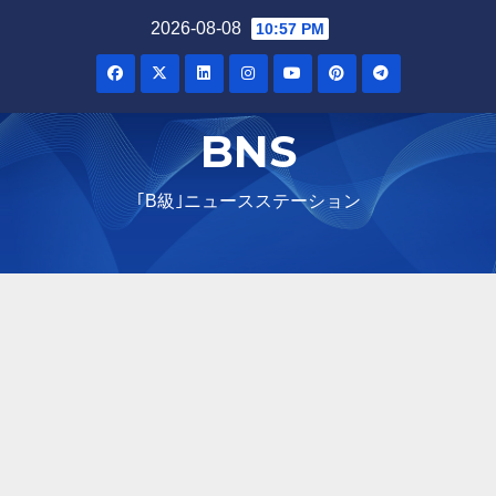
Skip
2026-08-08
10:57 PM
to
content
BNS
｢B級｣ニュースステーション