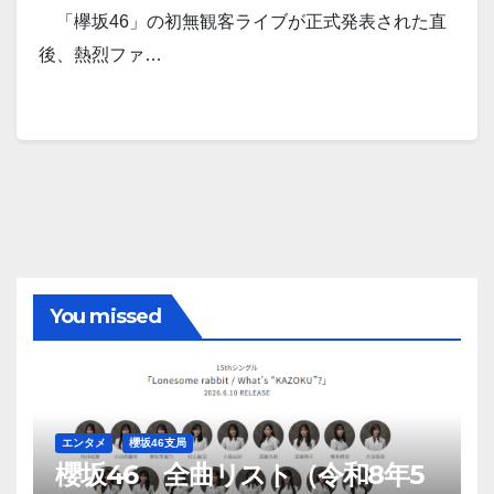
「欅坂46」の初無観客ライブが正式発表された直
後、熱烈ファ…
You missed
エンタメ
櫻坂46支局
櫻坂46 全曲リスト（令和8年5