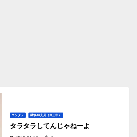
エンタメ
欅坂46支局（休止中）
タラタラしてんじゃねーよ