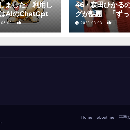
しました 利用し
46・森田ひかる
AIのChatGpt
グが話題 「ずっ
っていた、あれか
1
1
-05-02
2023-03-03
Home
about me
平手
r