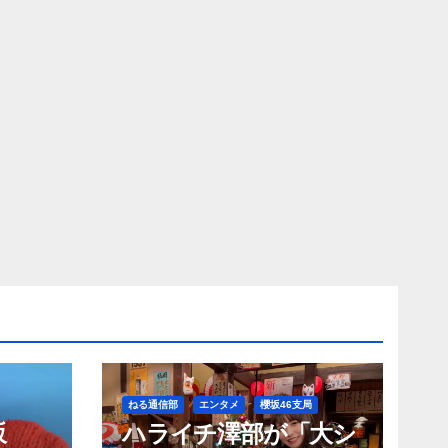
ねる通信部
エンタメ
櫻坂46支局
坂
ハライチ澤部が「大シ