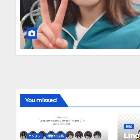
You missed
雑記
Li
エンタメ
櫻坂46支局