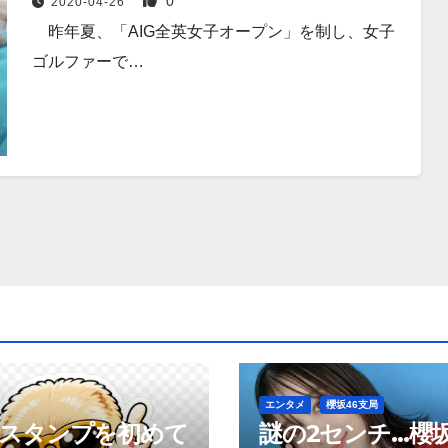
0
2020-04-26
昨年夏、「AIG全英女子オープン」を制し、女子
ゴルファーで…
エンタメ
櫻坂46支局
neスタンプを初めて
謎の2センチ…櫻