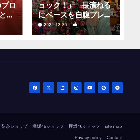
のブロ
ョック！」 長濱ねる
と願
にベースを自腹プレゼ
？」
ントするも…
1
2022-12-25
友梨奈ショップ
欅坂46ショップ
櫻坂46ショップ
site map
Privacy policy
Contact