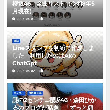
櫻坂46 全曲リスト（令和8年5
月現在）
1
2026-05-07
雑記
Lineスタンプを初めて作成しま
した 利用したのはAIの
ChatGpt
1
2026-05-02
エンタメ
櫻坂46支局
謎の2センチ…櫻坂46・森田ひか
るのブログが話題 「ずっと願