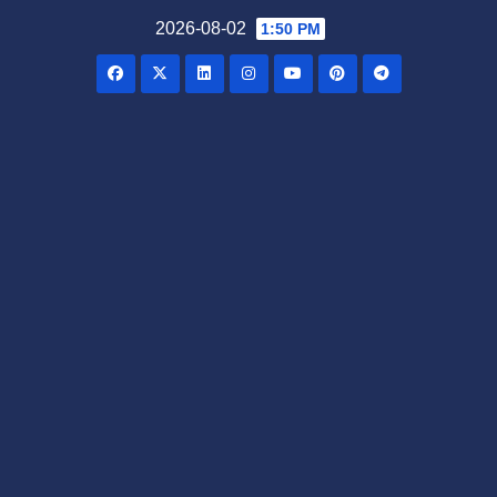
Skip
2026-08-02
1:50 PM
to
content