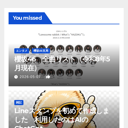
You missed
エンタメ
櫻坂46支局
櫻坂46 全曲リスト（令和8年5
月現在）
1
2026-05-07
雑記
Lineスタンプを初めて作成しま
した 利用したのはAIの