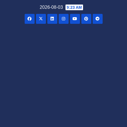
Skip
2026-08-03
9:23 AM
to
content