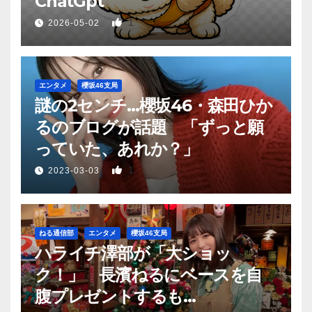
ChatGpt
1
2026-05-02
エンタメ
櫻坂46支局
謎の2センチ…櫻坂46・森田ひか
るのブログが話題 「ずっと願
っていた、あれか？」
1
2023-03-03
ねる通信部
エンタメ
櫻坂46支局
ハライチ澤部が「大ショッ
ク！」 長濱ねるにベースを自
腹プレゼントするも…