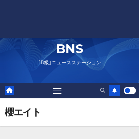
BNS
｢B級｣ニュースステーション
櫻エイト