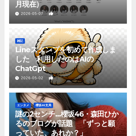
月現在）
1
2026-05-07
雑記
Lineスタンプを初めて作成しま
した 利用したのはAIの
ChatGpt
1
2026-05-02
エンタメ
櫻坂46支局
謎の2センチ…櫻坂46・森田ひか
るのブログが話題 「ずっと願
っていた、あれか？」