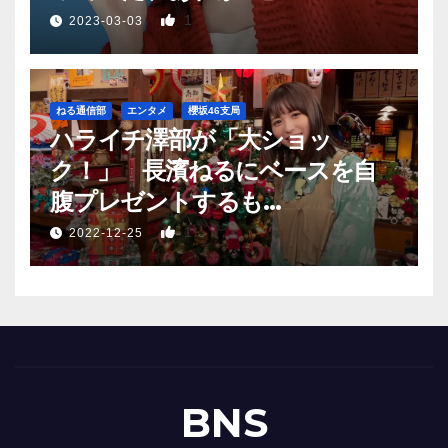
1
2023-03-03
ねる通信部
エンタメ
櫻坂46支局
ハライチ澤部が「大ショッ
ク！」 長濱ねるにベースを自
腹プレゼントするも…
1
2022-12-25
BNS