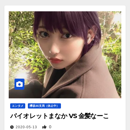
エンタメ
欅坂46支局（休止中）
バイオレットまなか VS 金髪なーこ
0
2020-05-13