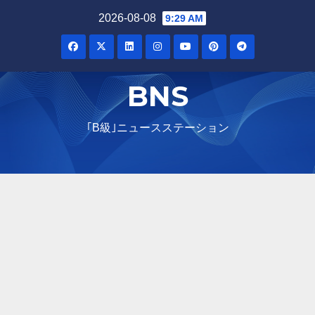
Skip
2026-08-08
9:29 AM
to
content
BNS
｢B級｣ニュースステーション