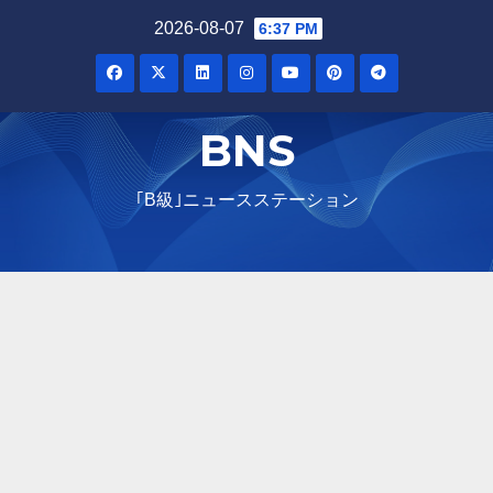
Skip
2026-08-07
6:37 PM
to
content
BNS
｢B級｣ニュースステーション