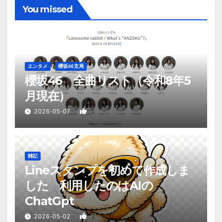
You missed
エンタメ
櫻坂46支局
櫻坂46 全曲リスト（令和8年5
月現在）
1
2026-05-07
雑記
Lineスタンプを初めて作成しま
した 利用したのはAIの
ChatGpt
1
2026-05-02