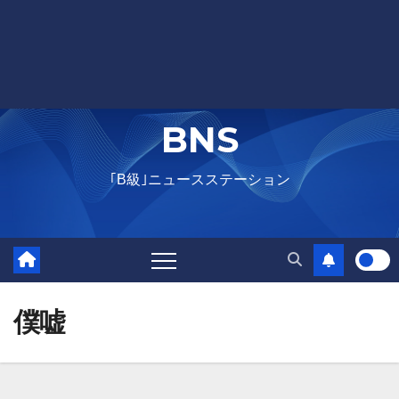
BNS
｢B級｣ニュースステーション
僕嘘