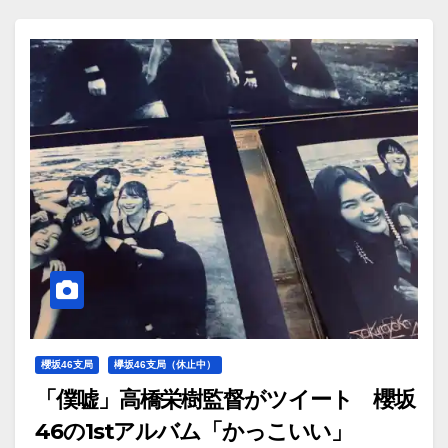
櫻坂46支局
欅坂46支局（休止中）
「僕嘘」高橋栄樹監督がツイート 櫻坂
46の1stアルバム「かっこいい」