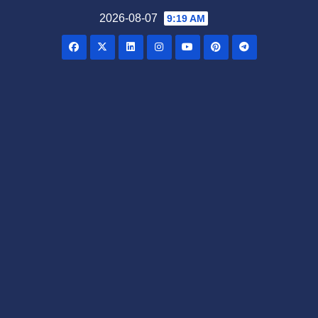
Skip
2026-08-07
9:19 AM
to
content