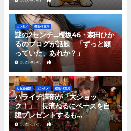
1
2026-05-02
エンタメ
櫻坂46支局
謎の2センチ…櫻坂46・森田ひか
るのブログが話題 「ずっと願
っていた、あれか？」
1
2023-03-03
ねる通信部
エンタメ
櫻坂46支局
ハライチ澤部が「大ショッ
ク！」 長濱ねるにベースを自
腹プレゼントするも…
1
2022-12-25