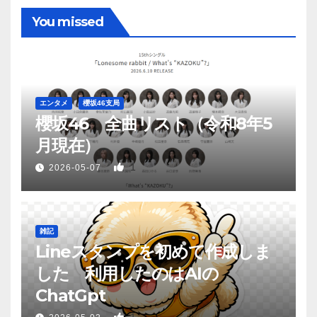
You missed
エンタメ
櫻坂46支局
櫻坂46 全曲リスト（令和8年5
月現在）
1
2026-05-07
雑記
Lineスタンプを初めて作成しま
した 利用したのはAIの
ChatGpt