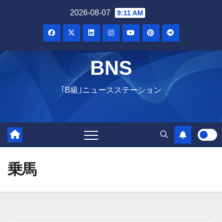
Skip
2026-08-07
9:11 AM
to
content
BNS
｢B級｣ニュースステーション
乗馬