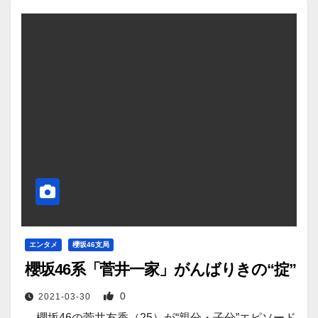
エンタメ
櫻坂46支局
櫻坂46系「菅井一家」がんばりきの“掟”
0
2021-03-30
櫻坂46の菅井友香（25）が“親分・子分”エピソード