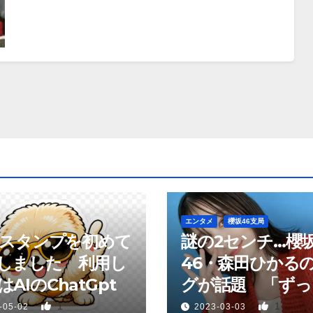
エンタメ
櫻坂46支局
neスタンプを初めて
謎の2センチ…櫻
しました 利用し
46・森田ひかる
AIのChatGpt
グが話題 「ずっ
っていた、あれか
1
1
-05-02
2023-03-03