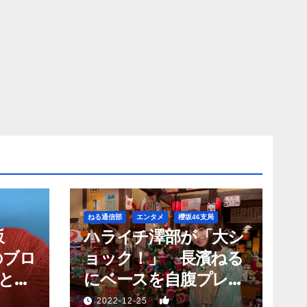
ねる通信部
エンタメ
櫻坂46支局
坂
ハライチ澤部が「大シ
のブロ
ョック！」 長濱ねる
と願
にベースを自腹プレゼ
？」
ントするも…
1
2022-12-25