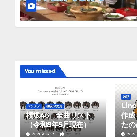
You missed
雑記
Li
エンタメ
櫻坂46支局
櫻坂46 全曲リスト
作成
（令和8年5月現在）
たのは
1
2026-05-07
2026