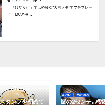
0
2020-07-30
「けやかけ」では軽妙な“大園メモ”でプチブレー
ク、MCの澤…
エンタメ
櫻坂46支局
neスタンプを初めて
謎の2センチ…櫻