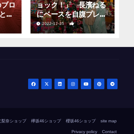
のブロ
ョック！」 長濱ねる
と願
にベースを自腹プレゼ
？」
ントするも…
1
2022-12-25
友梨奈ショップ
欅坂46ショップ
櫻坂46ショップ
site map
Privacy policy
Contact