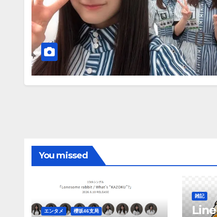
You missed
雑記
Li
エンタメ
櫻坂46支局