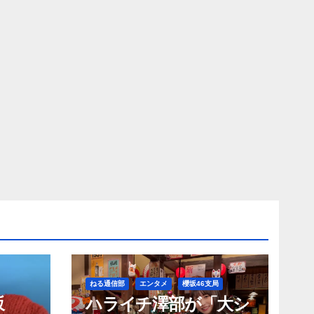
ねる通信部
エンタメ
櫻坂46支局
坂
ハライチ澤部が「大シ