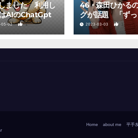
しました 利用し
46・森田ひかる
AIのChatGpt
グが話題 「ずっ
っていた、あれか
1
1
-05-02
2023-03-03
Home
about me
平手
r