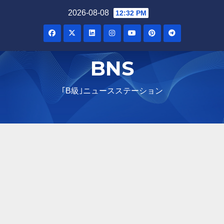
Skip
2026-08-08
12:32 PM
to
content
BNS
｢B級｣ニュースステーション