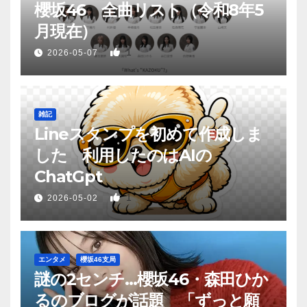
櫻坂46 全曲リスト（令和8年5
月現在）
1
2026-05-07
雑記
Lineスタンプを初めて作成しま
した 利用したのはAIの
ChatGpt
1
2026-05-02
エンタメ
櫻坂46支局
謎の2センチ…櫻坂46・森田ひか
るのブログが話題 「ずっと願