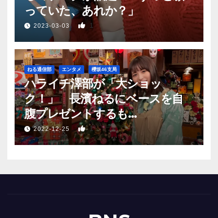
っていた、あれか？」
1
2023-03-03
ねる通信部
エンタメ
櫻坂46支局
ハライチ澤部が「大ショッ
ク！」 長濱ねるにベースを自
腹プレゼントするも…
1
2022-12-25