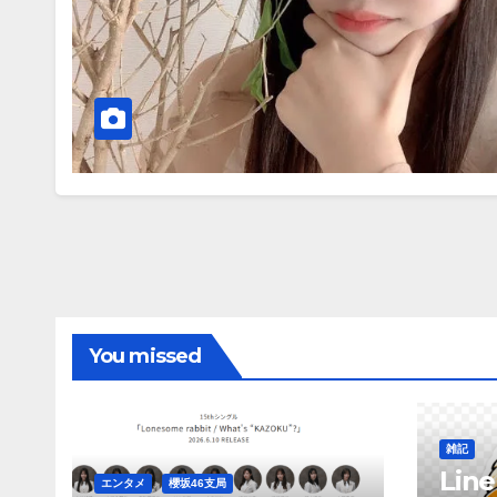
You missed
雑記
Li
エンタメ
櫻坂46支局