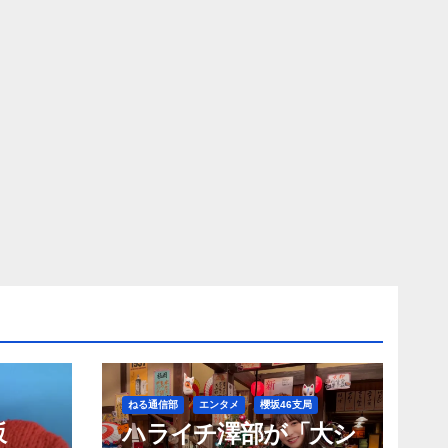
ねる通信部
エンタメ
櫻坂46支局
坂
ハライチ澤部が「大シ