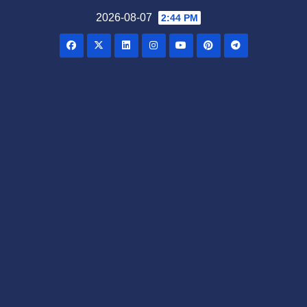
Skip
2026-08-07
2:44 PM
to
content