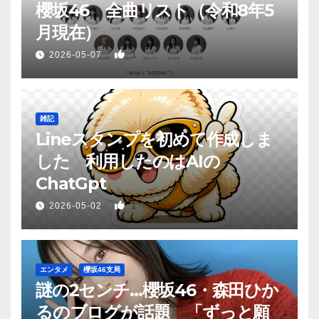
櫻坂46 全曲リスト（令和8年5
月現在）
1
2026-05-07
雑記
Lineスタンプを初めて作成しま
した 利用したのはAIの
ChatGpt
1
2026-05-02
エンタメ
櫻坂46支局
謎の2センチ…櫻坂46・森田ひか
るのブログが話題 「ずっと願