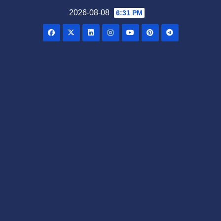
Skip
2026-08-08
6:31 PM
to
content