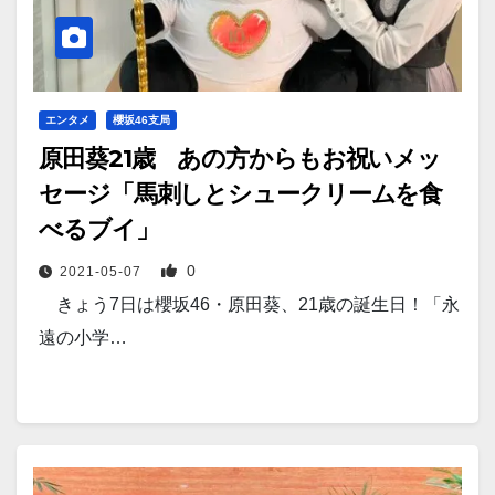
エンタメ
櫻坂46支局
原田葵21歳 あの方からもお祝いメッ
セージ「馬刺しとシュークリームを食
べるブイ」
0
2021-05-07
きょう7日は櫻坂46・原田葵、21歳の誕生日！「永
遠の小学…