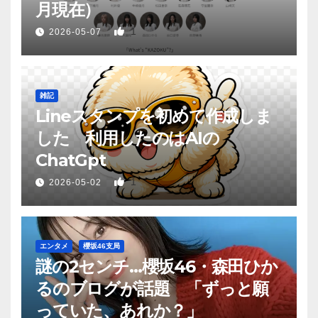
月現在）
1
2026-05-07
雑記
Lineスタンプを初めて作成しま
した 利用したのはAIの
ChatGpt
1
2026-05-02
エンタメ
櫻坂46支局
謎の2センチ…櫻坂46・森田ひか
るのブログが話題 「ずっと願
っていた、あれか？」