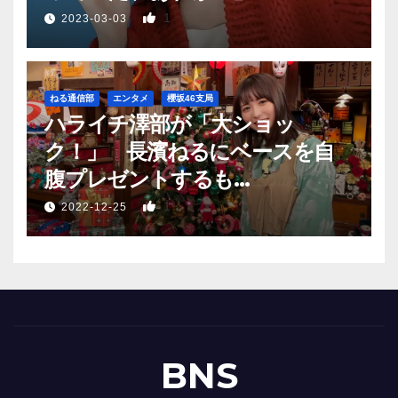
1
2023-03-03
ねる通信部
エンタメ
櫻坂46支局
ハライチ澤部が「大ショッ
ク！」 長濱ねるにベースを自
腹プレゼントするも…
1
2022-12-25
BNS