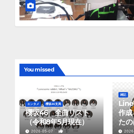
You missed
雑記
Li
エンタメ
櫻坂46支局
櫻坂46 全曲リスト
作成
（令和8年5月現在）
たのは
1
2026-05-07
2026