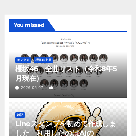
ペ
ー
You missed
ジ
送
り
エンタメ
櫻坂46支局
櫻坂46 全曲リスト（令和8年5
月現在）
1
2026-05-07
雑記
Lineスタンプを初めて作成しま
した 利用したのはAIの