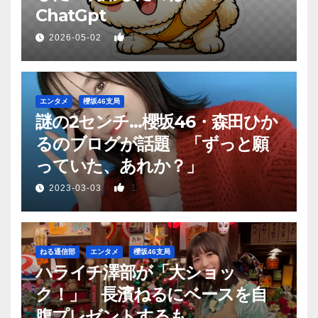
ChatGpt
1
2026-05-02
エンタメ
櫻坂46支局
謎の2センチ…櫻坂46・森田ひか
るのブログが話題 「ずっと願
っていた、あれか？」
1
2023-03-03
ねる通信部
エンタメ
櫻坂46支局
ハライチ澤部が「大ショッ
ク！」 長濱ねるにベースを自
腹プレゼントするも…