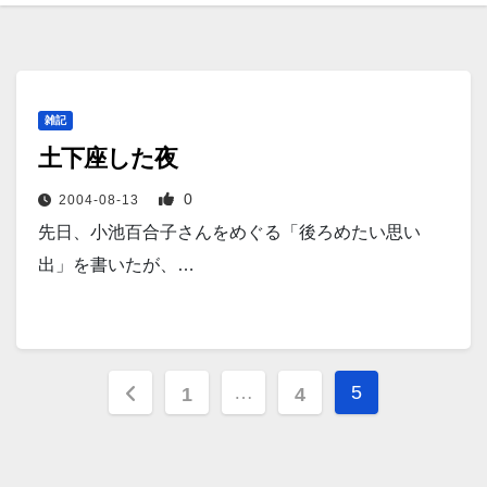
雑記
土下座した夜
0
2004-08-13
先日、小池百合子さんをめぐる「後ろめたい思い
出」を書いたが、…
投
…
5
1
4
稿
の