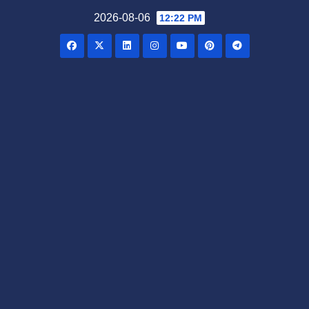
Skip
2026-08-06
12:22 PM
to
content