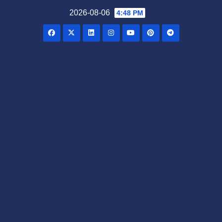
Skip
2026-08-06
4:48 PM
to
content