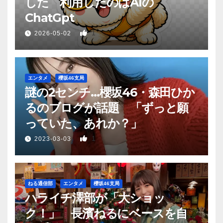
した 利用したのはAIの
ChatGpt
1
2026-05-02
エンタメ
櫻坂46支局
謎の2センチ…櫻坂46・森田ひか
るのブログが話題 「ずっと願
っていた、あれか？」
1
2023-03-03
ねる通信部
エンタメ
櫻坂46支局
ハライチ澤部が「大ショッ
ク！」 長濱ねるにベースを自